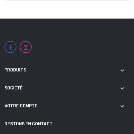
keyboard_arrow_down
PRODUITS
keyboard_arrow_down
SOCIÉTÉ
keyboard_arrow_down
VOTRE COMPTE
RESTONS EN CONTACT