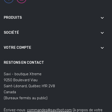
keyboard_arrow_down
PRODUITS
keyboard_arrow_down
SOCIÉTÉ
keyboard_arrow_down
VOTRE COMPTE
RESTONS EN CONTACT
Savi - boutique Xtreme
9250 Boulevard Viau
Saint-Léonard, Québec H1R 2V8
Canada
(Bureaux fermés au public)
Écrivez-nous:
commandes@savifoot.com
(à propos de votre