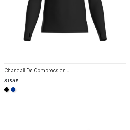
Chandail De Compression...
31,95 $
AJOUTER AU PANIER
Noir
Bleu
Royal